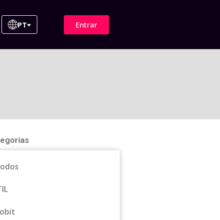
Entrar
PT
egorias
odos
TIL
obit