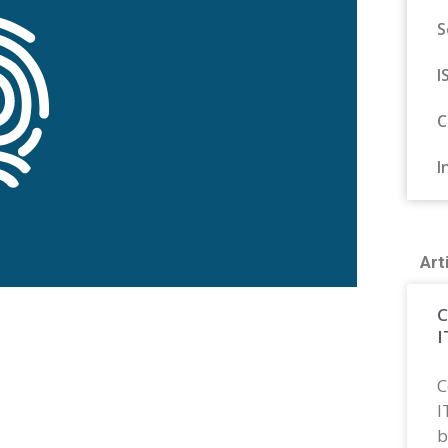
S
I
C
I
Art
C
I
C
I
b