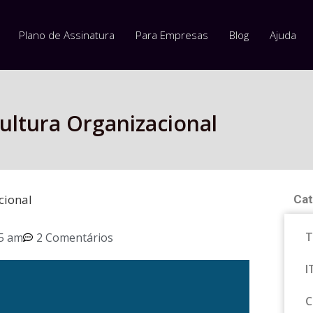
Plano de Assinatura
Para Empresas
Blog
Ajuda
ultura Organizacional
cional
Cat
T
5 am
2 Comentários
I
C