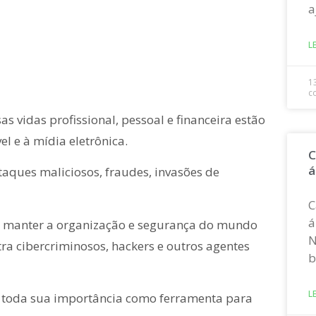
a
L
1
c
 vidas profissional, pessoal e financeira estão
l e à mídia eletrônica.
C
á
taques maliciosos, fraudes, invasões de
C
á
ara manter a organização e segurança do mundo
N
tra cibercriminosos, hackers e outros agentes
b
L
 toda sua importância como ferramenta para