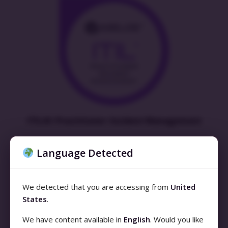
ITIL4® Practitioner: Incident Management
Language Detected
We detected that you are accessing from
United
States
.
We have content available in
English
. Would you like