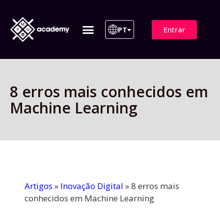
Entrar
PT
ITIL 4 | ITIL v5
Plano de Assinatura
Para Empresas
8 erros mais conhecidos em
Machine Learning
Artigos
»
Inovação Digital
»
8 erros mais
conhecidos em Machine Learning