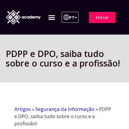
Entrar
PT
ITIL 4 | ITIL v5
Plano de Assinatura
Para Empresas
PDPP e DPO, saiba tudo
sobre o curso e a profissão!
Artigos
»
Segurança da Informação
»
PDPP
e DPO, saiba tudo sobre o curso e a
profissão!