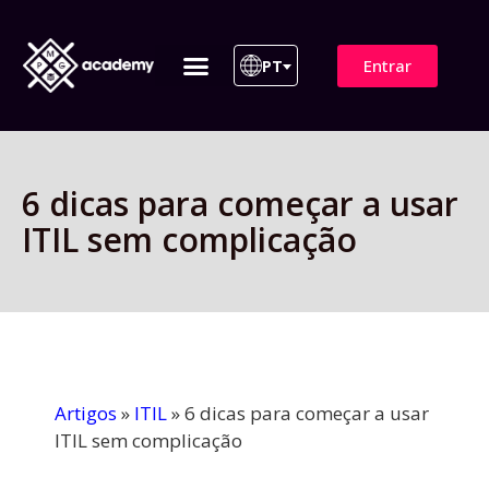
Entrar
PT
ITIL 4 | ITIL v5
Plano de Assinatura
Para Empresas
6 dicas para começar a usar
ITIL sem complicação
Artigos
»
ITIL
»
6 dicas para começar a usar
ITIL sem complicação