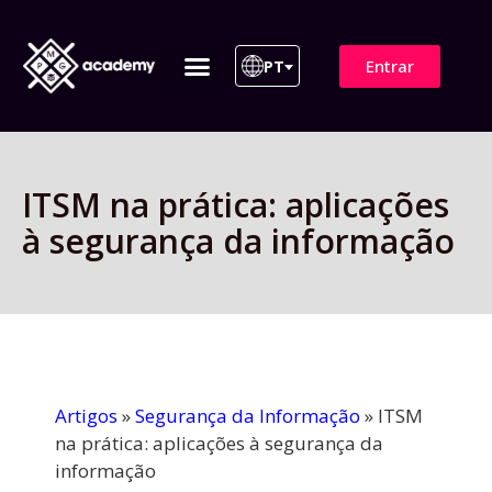
Entrar
PT
ITIL 4 | ITIL v5
Plano de Assinatura
Para Empresas
ITSM na prática: aplicações
à segurança da informação
Artigos
»
Segurança da Informação
»
ITSM
na prática: aplicações à segurança da
informação