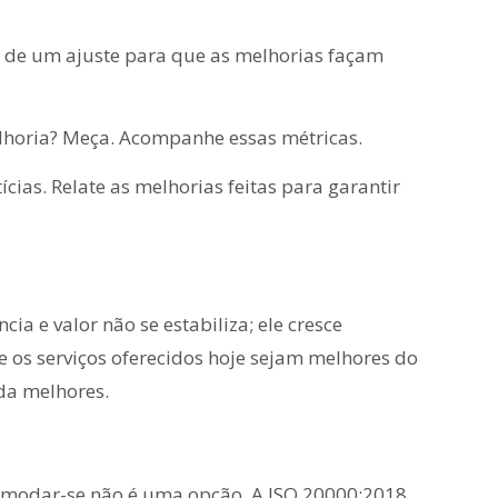
a de um ajuste para que as melhorias façam
horia? Meça. Acompanhe essas métricas.
cias. Relate as melhorias feitas para garantir
cia e valor não se estabiliza; ele cresce
os serviços oferecidos hoje sejam melhores do
da melhores.
comodar-se não é uma opção. A ISO 20000:2018,