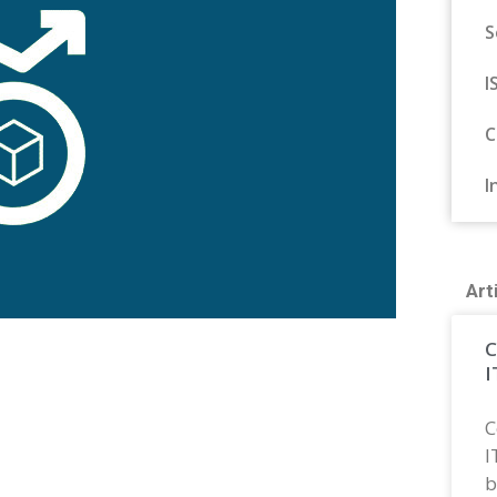
S
I
C
I
Art
C
I
C
I
b