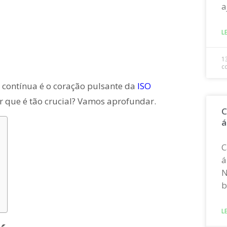
a
L
1
c
a contínua é o coração pulsante da
ISO
or que é tão crucial? Vamos aprofundar.
C
á
C
á
N
b
L