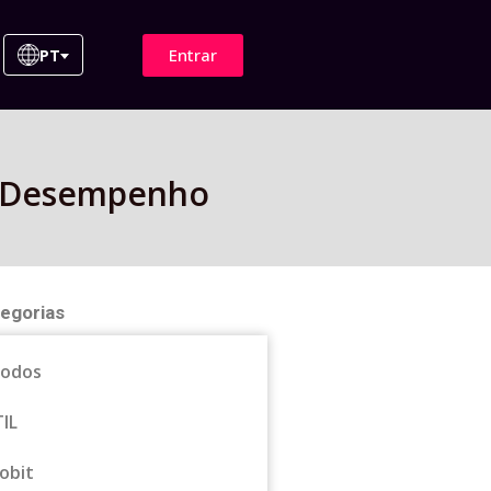
Entrar
PT
 e Desempenho
egorias
odos
TIL
obit