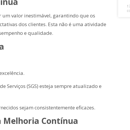
tínua
1
c
r um valor inestimável, garantindo que os
tativas dos clientes. Esta não é uma atividade
esempenho e qualidade.
ua
xcelência.
e Serviços (SGS) esteja sempre atualizado e
rnecidos sejam consistentemente eficazes.
ra Melhoria Contínua