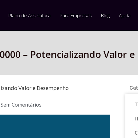
Plano de Assinatura
Para Empresas
Blog
Ajuda
20000 – Potencializando Valor
alizando Valor e Desempenho
Cat
T
Sem Comentários
I
C