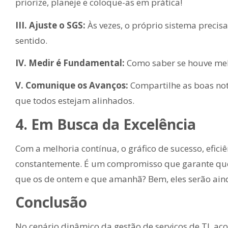
priorize, planeje e coloque-as em prática!
III. Ajuste o SGS:
Às vezes, o próprio sistema precis
sentido.
IV. Medir é Fundamental:
Como saber se houve mel
V. Comunique os Avanços:
Compartilhe as boas notí
que todos estejam alinhados.
4. Em Busca da Excelência
Com a melhoria contínua, o gráfico de sucesso, eficiên
constantemente. É um compromisso que garante que 
que os de ontem e que amanhã? Bem, eles serão ain
Conclusão
No cenário dinâmico da gestão de serviços de TI, a