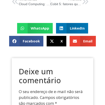
Cloud Computing: benefícios e limitações
Cobit 5: fatores que indicam problemas na Governança de TI
WhatsApp
LinkedIn
Facebook
X
Email
Deixe um
comentário
O seu endereço de e-mail não será
publicado.
Campos obrigatórios
são marcados com
*