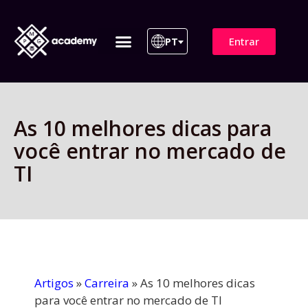
Entrar
PT
ITIL 4 | ITIL v5
Plano de Assinatura
Para Empresas
As 10 melhores dicas para
você entrar no mercado de
TI
Artigos
»
Carreira
»
As 10 melhores dicas
para você entrar no mercado de TI