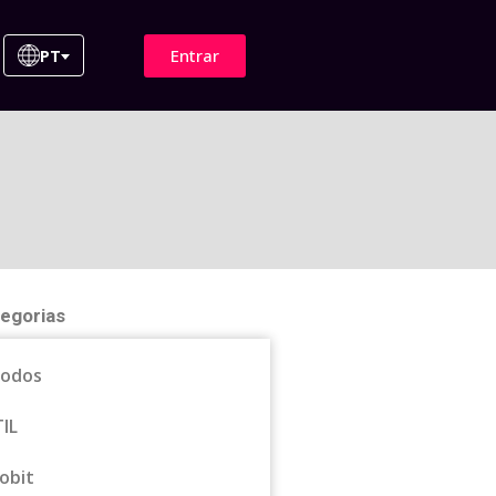
Entrar
PT
egorias
odos
TIL
obit