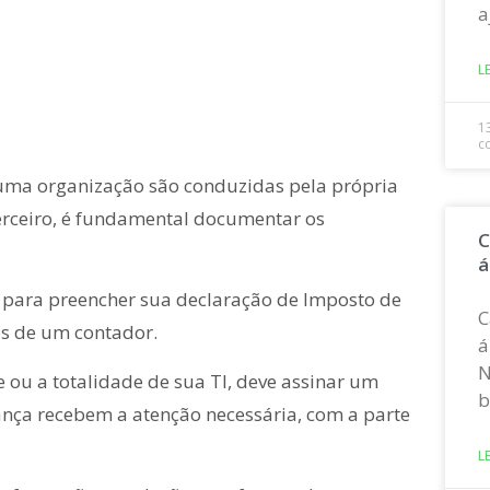
a
L
1
c
uma organização são conduzidas pela própria
erceiro, é fundamental documentar os
C
á
a para preencher sua declaração de Imposto de
C
os de um contador.
á
N
 ou a totalidade de sua TI, deve assinar um
b
ança recebem a atenção necessária, com a parte
L