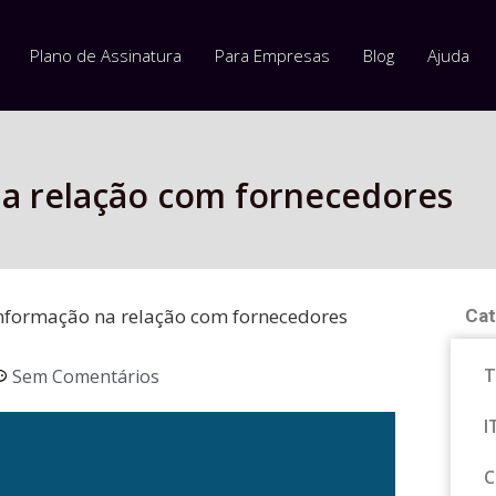
Plano de Assinatura
Para Empresas
Blog
Ajuda
a relação com fornecedores
nformação na relação com fornecedores
Cat
T
Sem Comentários
I
C