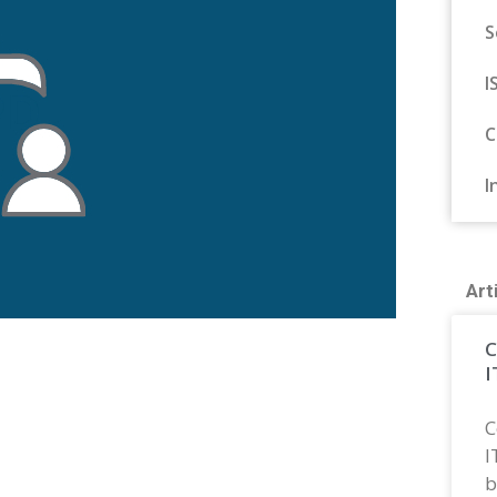
S
I
C
I
Art
C
I
C
I
b