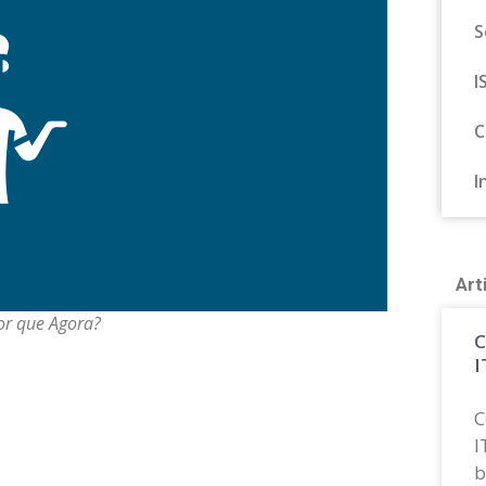
S
I
C
I
Art
Por que Agora?
C
I
C
I
b