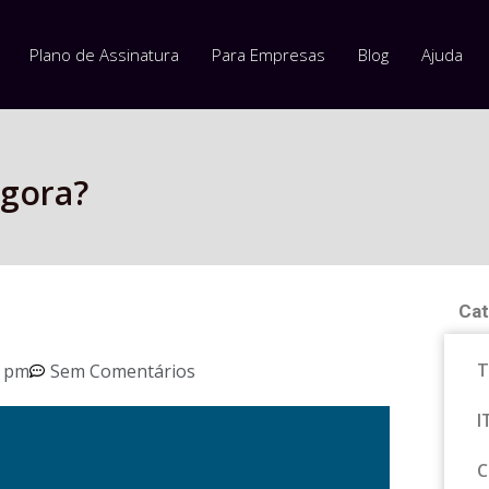
Plano de Assinatura
Para Empresas
Blog
Ajuda
Agora?
Cat
T
2 pm
Sem Comentários
I
C