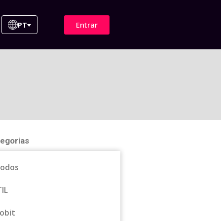
Entrar
PT
egorias
odos
TIL
obit