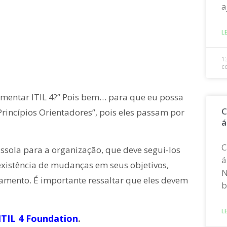
a
L
1
c
lementar ITIL 4?” Pois bem… para que eu possa
C
Princípios Orientadores”, pois eles passam por
á
C
sola para a organização, que deve segui-los
á
xistência de mudanças em seus objetivos,
N
ciamento. É importante ressaltar que eles devem
b
L
ITIL 4 Foundation
.