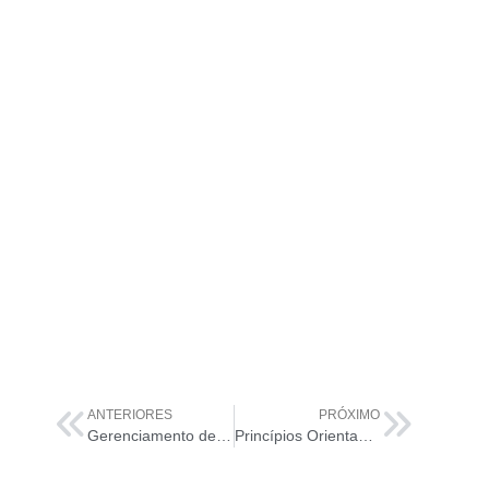
ANTERIORES
PRÓXIMO
Gerenciamento de Força de Trabalho e Talento na ITIL 4: Turbinando sua Equipe de Serviço de TI
Princípios Orientadores da ITIL 4: Pense e Trabalhe Holisticamente