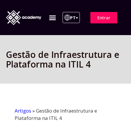
Entrar
PT
ITIL 4 | ITIL v5
Plano de Assinatura
Para Empresas
Gestão de Infraestrutura e
Plataforma na ITIL 4
Artigos
»
Gestão de Infraestrutura e
Plataforma na ITIL 4