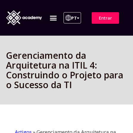
Entrar
PT
ITIL 4 | ITIL v5
Plano de Assinatura
Para Empresas
Gerenciamento da
Arquitetura na ITIL 4:
Construindo o Projeto para
o Sucesso da TI
Artigos
»
Gerenciamento da Arquitetura na