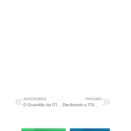
ANTERIORES
PRÓXIMO
O Guardião da ITIL 4: Desvendando o Gerenciamento de Liberação
Decifrando o ITIL 4: Entendendo a Cadeia de Valor do Serviço