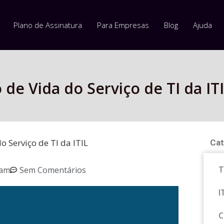
Plano de Assinatura
Para Empresas
Blog
Ajuda
 de Vida do Serviço de TI da IT
o Serviço de TI da ITIL
Cat
T
 am
Sem Comentários
I
C