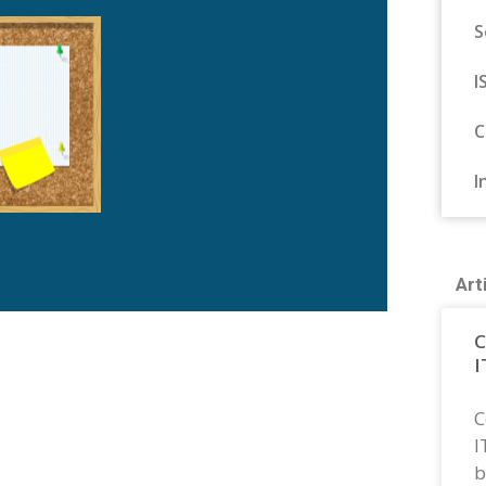
S
I
C
I
Art
C
I
C
I
b