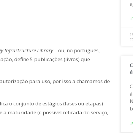
a
L
1
c
y Infrastructure Library
– ou, no português,
ação, define 5 publicações (livros) que
C
á
e autorização para uso, por isso a chamamos de
C
á
N
ica o conjunto de estágios (fases ou etapas)
b
a maturidade (e possível retirada do serviço,
L