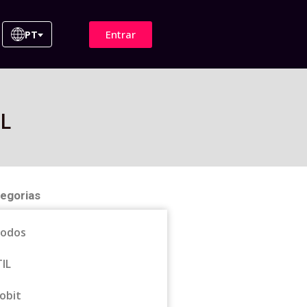
Entrar
PT
IL
egorias
odos
TIL
obit