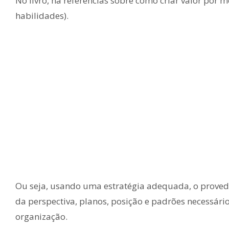
No livro, há referências sobre como criar valor por m
habilidades).
Ou seja, usando uma estratégia adequada, o provedo
da perspectiva, planos, posição e padrões necessári
organização.