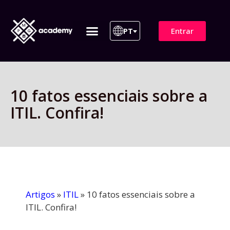
Entrar
PT
ITIL 4 | ITIL v5
Plano de Assinatura
Para Empresas
10 fatos essenciais sobre a
ITIL. Confira!
Artigos
»
ITIL
»
10 fatos essenciais sobre a
ITIL. Confira!