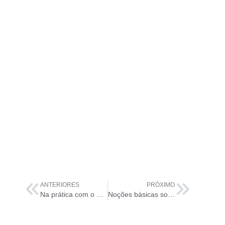
ANTERIORES
PRÓXIMO
Na prática com o PRINCE2. Veja os processos e técnicas!
Noções básicas sobre a ASL – Application Service Library