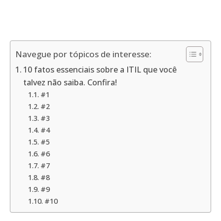
Navegue por tópicos de interesse:
10 fatos essenciais sobre a ITIL que você
talvez não saiba. Confira!
#1
#2
#3
#4
#5
#6
#7
#8
#9
#10