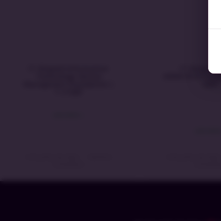
IT-Shaped Information
IT-Shaped I
Technology Service
20000:2018 Foun
Managment Foundation |
20KF
T-ITSMF
LEIA MAIS »
LEIA MAIS
5 de junho de 2023
Nenhum
6 de junho de 202
comentário
comentár