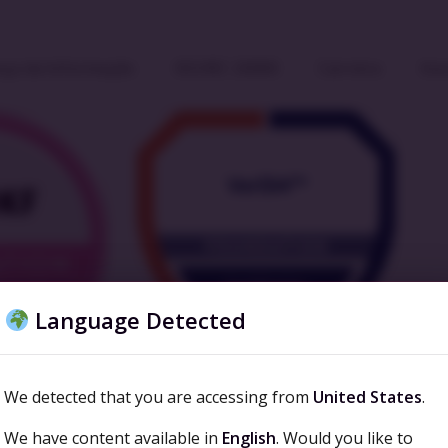
ça da Informação
ISO/IEC 20000
Carreira
Ino
Language Detected
We detected that you are accessing from
United States
.
We have content available in
English
. Would you like to