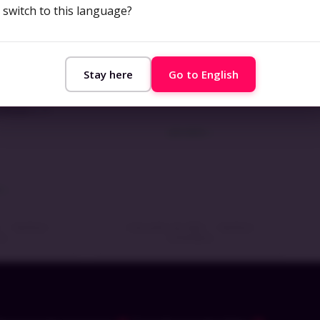
switch to this language?
Stay here
Go to English
SO/IEC
EXIN VeriSM™ Foundation
dation | T-
LEIA MAIS »
 »
3
Nenhum
6 de junho de 2023
Nenhum
io
comentário