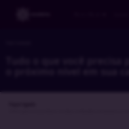
ITIL 4 | ITIL v5
Cursos
Todo Conteúdo
Tudo o que você precisa 
o próximo nível em sua ca
Fique ligado
​Entre para nossa lista e receba conteúdos exclusivos e c