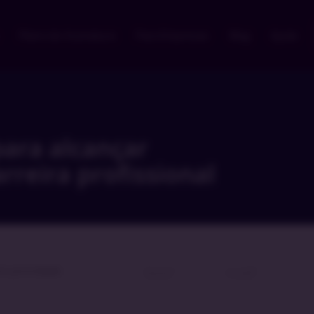
Plano de Assinatura
Para Empresas
Blog
Ajuda
para alcançar
rreira profissional
om prioridade