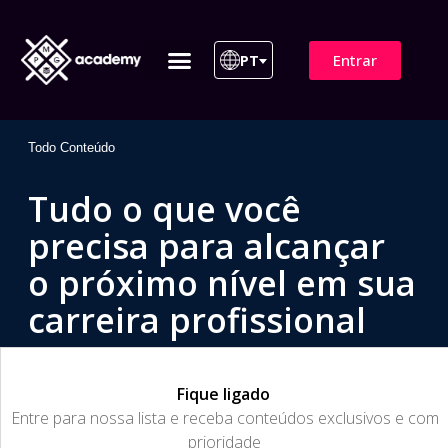
Entrar
PT
ITIL 4 | ITIL v5
Plano de Assinatura
Para Empresas
Todo Conteúdo
Tudo o que você
precisa para alcançar
o próximo nível em sua
carreira profissional
Fique ligado
​Entre para nossa lista e receba conteúdos exclusivos e com
prioridade