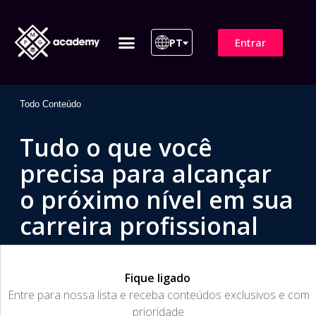
Entrar
PT
ITIL 4 | ITIL v5
Plano de Assinatura
Para Empresas
Todo Conteúdo
Tudo o que você
precisa para alcançar
o próximo nível em sua
carreira profissional
Fique ligado
​Entre para nossa lista e receba conteúdos exclusivos e com
prioridade