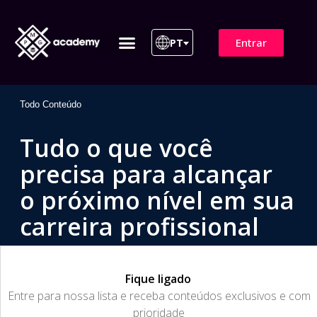
Entrar
PT
ITIL 4 | ITIL v5
Plano de Assinatura
Para Empresas
Todo Conteúdo
Tudo o que você
precisa para alcançar
o próximo nível em sua
carreira profissional
Fique ligado
​Entre para nossa lista e receba conteúdos exclusivos e com
prioridade