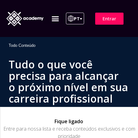
Entrar
PT
ITIL 4 | ITIL v5
Plano de Assinatura
Para Empresas
Todo Conteúdo
Tudo o que você
precisa para alcançar
o próximo nível em sua
carreira profissional
Fique ligado
​Entre para nossa lista e receba conteúdos exclusivos e com
prioridade