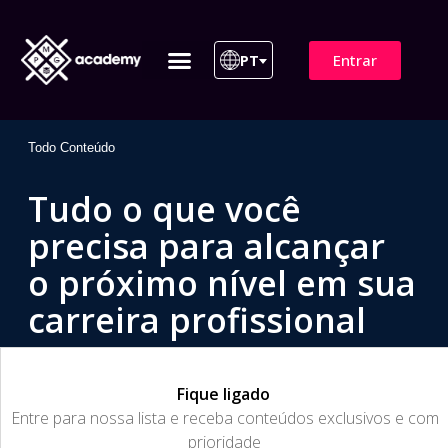
Entrar
PT
ITIL 4 | ITIL v5
Plano de Assinatura
Para Empresas
Todo Conteúdo
Tudo o que você
precisa para alcançar
o próximo nível em sua
carreira profissional
Fique ligado
​Entre para nossa lista e receba conteúdos exclusivos e com
prioridade