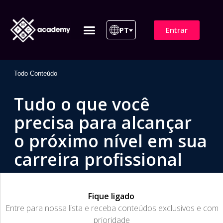
Entrar
PT
ITIL 4 | ITIL v5
Plano de Assinatura
Para Empresas
Todo Conteúdo
Tudo o que você
precisa para alcançar
o próximo nível em sua
carreira profissional
Fique ligado
​Entre para nossa lista e receba conteúdos exclusivos e com
prioridade