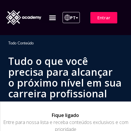
Entrar
PT
ITIL 4 | ITIL v5
Plano de Assinatura
Para Empresas
Todo Conteúdo
Tudo o que você
precisa para alcançar
o próximo nível em sua
carreira profissional
Fique ligado
​Entre para nossa lista e receba conteúdos exclusivos e com
prioridade