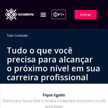
Entrar
PT
ITIL 4 | ITIL v5
Plano de Assinatura
Para Empresas
Todo Conteúdo
Tudo o que você
precisa para alcançar
o próximo nível em sua
carreira profissional
Fique ligado
​Entre para nossa lista e receba conteúdos exclusivos e com
prioridade