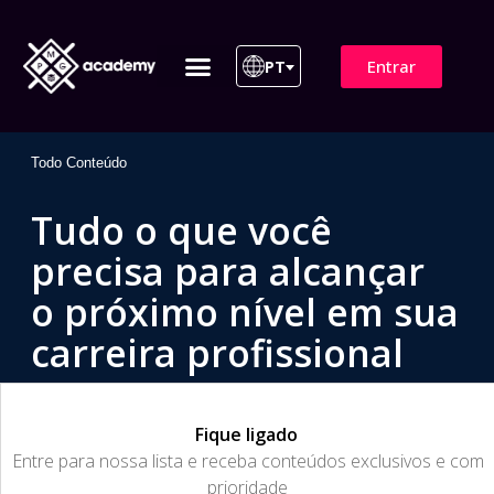
Entrar
PT
ITIL 4 | ITIL v5
Plano de Assinatura
Para Empresas
Todo Conteúdo
Tudo o que você
precisa para alcançar
o próximo nível em sua
carreira profissional
Fique ligado
​Entre para nossa lista e receba conteúdos exclusivos e com
prioridade