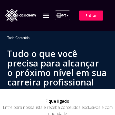
Entrar
PT
ITIL 4 | ITIL v5
Plano de Assinatura
Para Empresas
Todo Conteúdo
Tudo o que você
precisa para alcançar
o próximo nível em sua
carreira profissional
Fique ligado
​Entre para nossa lista e receba conteúdos exclusivos e com
prioridade