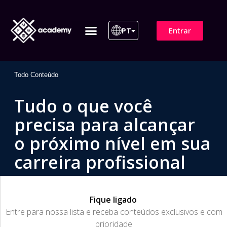
Entrar
PT
ITIL 4 | ITIL v5
Plano de Assinatura
Para Empresas
Todo Conteúdo
Tudo o que você
precisa para alcançar
o próximo nível em sua
carreira profissional
Fique ligado
​Entre para nossa lista e receba conteúdos exclusivos e com
prioridade