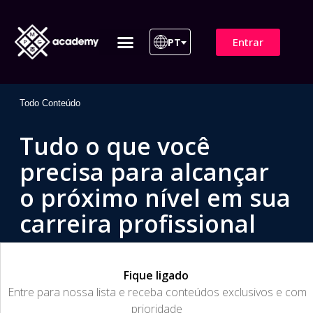
Entrar
PT
ITIL 4 | ITIL v5
Plano de Assinatura
Para Empresas
Todo Conteúdo
Tudo o que você
precisa para alcançar
o próximo nível em sua
carreira profissional
Fique ligado
​Entre para nossa lista e receba conteúdos exclusivos e com
prioridade