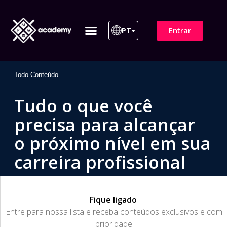
Entrar
PT
ITIL 4 | ITIL v5
Plano de Assinatura
Para Empresas
Todo Conteúdo
Tudo o que você
precisa para alcançar
o próximo nível em sua
carreira profissional
Fique ligado
​Entre para nossa lista e receba conteúdos exclusivos e com
prioridade