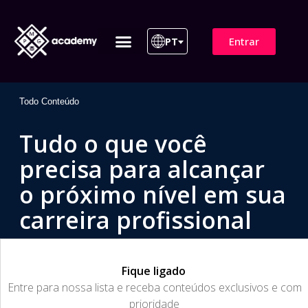
Entrar
PT
ITIL 4 | ITIL v5
Plano de Assinatura
Para Empresas
Todo Conteúdo
Tudo o que você
precisa para alcançar
o próximo nível em sua
carreira profissional
Fique ligado
​Entre para nossa lista e receba conteúdos exclusivos e com
prioridade