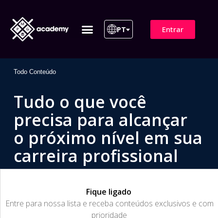
Entrar
PT
ITIL 4 | ITIL v5
Plano de Assinatura
Para Empresas
Todo Conteúdo
Tudo o que você
precisa para alcançar
o próximo nível em sua
carreira profissional
Fique ligado
​Entre para nossa lista e receba conteúdos exclusivos e com
prioridade