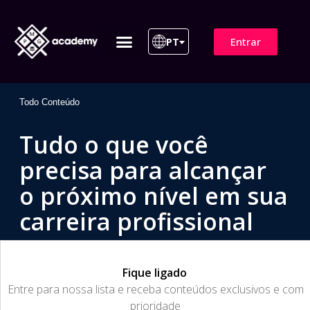
Entrar
PT
ITIL 4 | ITIL v5
Plano de Assinatura
Para Empresas
Todo Conteúdo
Tudo o que você
precisa para alcançar
o próximo nível em sua
carreira profissional
Fique ligado
​Entre para nossa lista e receba conteúdos exclusivos e com
prioridade