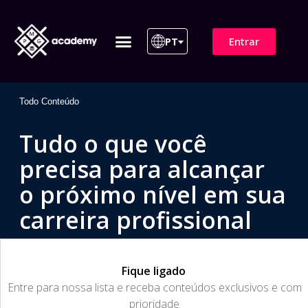
Entrar
PT
ITIL 4 | ITIL v5
Plano de Assinatura
Para Empresas
Todo Conteúdo
Tudo o que você
precisa para alcançar
o próximo nível em sua
carreira profissional
Fique ligado
​Entre para nossa lista e receba conteúdos exclusivos e com
prioridade