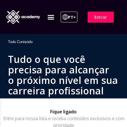
Entrar
PT
ITIL 4 | ITIL v5
Plano de Assinatura
Para Empresas
Todo Conteúdo
Tudo o que você
precisa para alcançar
o próximo nível em sua
carreira profissional
Fique ligado
​Entre para nossa lista e receba conteúdos exclusivos e com
prioridade