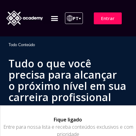
Entrar
PT
ITIL 4 | ITIL v5
Plano de Assinatura
Para Empresas
Todo Conteúdo
Tudo o que você
precisa para alcançar
o próximo nível em sua
carreira profissional
Fique ligado
​Entre para nossa lista e receba conteúdos exclusivos e com
prioridade