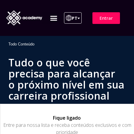
Entrar
PT
ITIL 4 | ITIL v5
Plano de Assinatura
Para Empresas
Todo Conteúdo
Tudo o que você
precisa para alcançar
o próximo nível em sua
carreira profissional
Fique ligado
​Entre para nossa lista e receba conteúdos exclusivos e com
prioridade