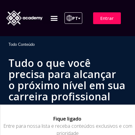
Entrar
PT
ITIL 4 | ITIL v5
Plano de Assinatura
Para Empresas
Todo Conteúdo
Tudo o que você
precisa para alcançar
o próximo nível em sua
carreira profissional
Fique ligado
​Entre para nossa lista e receba conteúdos exclusivos e com
prioridade