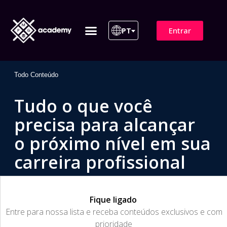
Entrar
PT
ITIL 4 | ITIL v5
Plano de Assinatura
Para Empresas
Todo Conteúdo
Tudo o que você
precisa para alcançar
o próximo nível em sua
carreira profissional
Fique ligado
​Entre para nossa lista e receba conteúdos exclusivos e com
prioridade