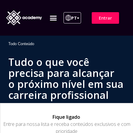
Entrar
PT
ITIL 4 | ITIL v5
Plano de Assinatura
Para Empresas
Todo Conteúdo
Tudo o que você
precisa para alcançar
o próximo nível em sua
carreira profissional
Fique ligado
​Entre para nossa lista e receba conteúdos exclusivos e com
prioridade