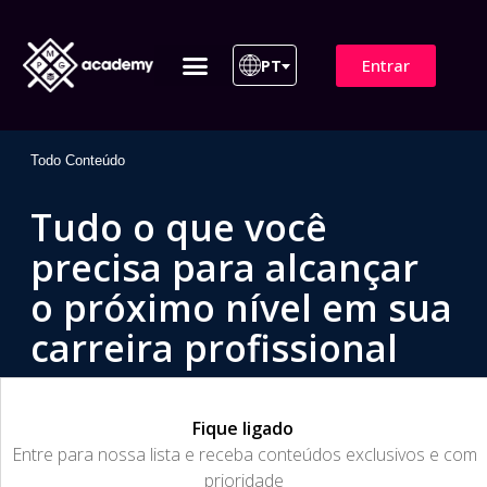
Entrar
PT
ITIL 4 | ITIL v5
Plano de Assinatura
Para Empresas
Todo Conteúdo
Tudo o que você
precisa para alcançar
o próximo nível em sua
carreira profissional
Fique ligado
​Entre para nossa lista e receba conteúdos exclusivos e com
prioridade