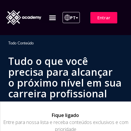
Entrar
PT
ITIL 4 | ITIL v5
Plano de Assinatura
Para Empresas
Todo Conteúdo
Tudo o que você
precisa para alcançar
o próximo nível em sua
carreira profissional
Fique ligado
​Entre para nossa lista e receba conteúdos exclusivos e com
prioridade