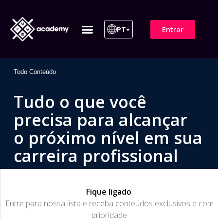
Entrar
PT
ITIL 4 | ITIL v5
Plano de Assinatura
Para Empresas
Todo Conteúdo
Tudo o que você
precisa para alcançar
o próximo nível em sua
carreira profissional
Fique ligado
​Entre para nossa lista e receba conteúdos exclusivos e com
prioridade