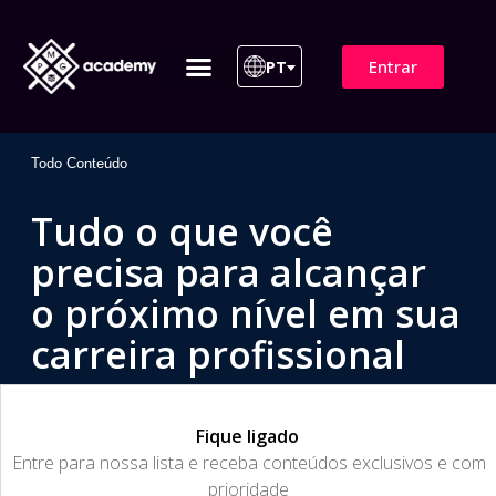
Entrar
PT
ITIL 4 | ITIL v5
Plano de Assinatura
Para Empresas
Todo Conteúdo
Tudo o que você
precisa para alcançar
o próximo nível em sua
carreira profissional
Fique ligado
​Entre para nossa lista e receba conteúdos exclusivos e com
prioridade