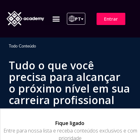
Entrar
PT
ITIL 4 | ITIL v5
Plano de Assinatura
Para Empresas
Todo Conteúdo
Tudo o que você
precisa para alcançar
o próximo nível em sua
carreira profissional
Fique ligado
​Entre para nossa lista e receba conteúdos exclusivos e com
prioridade