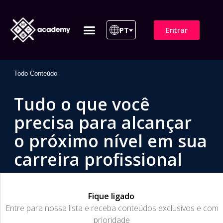
Entrar
PT
ITIL 4 | ITIL v5
Plano de Assinatura
Para Empresas
Todo Conteúdo
Tudo o que você
precisa para alcançar
o próximo nível em sua
carreira profissional
Fique ligado
​Entre para nossa lista e receba conteúdos exclusivos e com
prioridade