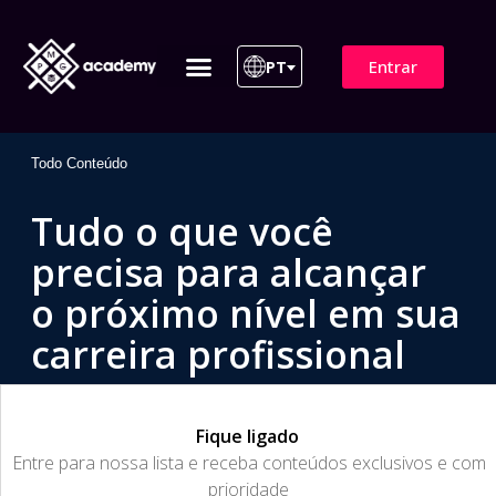
Entrar
PT
ITIL 4 | ITIL v5
Plano de Assinatura
Para Empresas
Todo Conteúdo
Tudo o que você
precisa para alcançar
o próximo nível em sua
carreira profissional
Fique ligado
​Entre para nossa lista e receba conteúdos exclusivos e com
prioridade