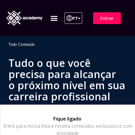
Entrar
PT
ITIL 4 | ITIL v5
Plano de Assinatura
Para Empresas
Todo Conteúdo
Tudo o que você
precisa para alcançar
o próximo nível em sua
carreira profissional
Fique ligado
​Entre para nossa lista e receba conteúdos exclusivos e com
prioridade