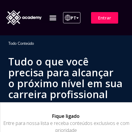
Entrar
PT
ITIL 4 | ITIL v5
Plano de Assinatura
Para Empresas
Todo Conteúdo
Tudo o que você
precisa para alcançar
o próximo nível em sua
carreira profissional
Fique ligado
​Entre para nossa lista e receba conteúdos exclusivos e com
prioridade