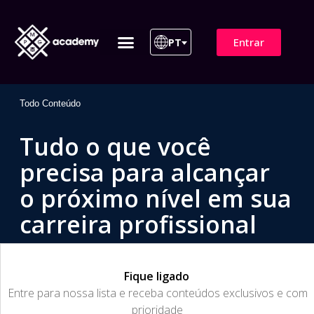
Entrar
PT
ITIL 4 | ITIL v5
Plano de Assinatura
Para Empresas
Todo Conteúdo
Tudo o que você
precisa para alcançar
o próximo nível em sua
carreira profissional
Fique ligado
​Entre para nossa lista e receba conteúdos exclusivos e com
prioridade