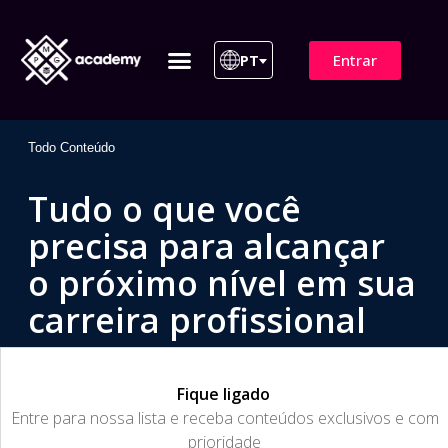
Entrar
PT
ITIL 4 | ITIL v5
Plano de Assinatura
Para Empresas
Todo Conteúdo
Tudo o que você
precisa para alcançar
o próximo nível em sua
carreira profissional
Fique ligado
​Entre para nossa lista e receba conteúdos exclusivos e com
prioridade