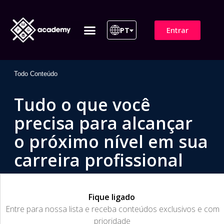
Entrar
PT
ITIL 4 | ITIL v5
Plano de Assinatura
Para Empresas
Todo Conteúdo
Tudo o que você
precisa para alcançar
o próximo nível em sua
carreira profissional
Fique ligado
​Entre para nossa lista e receba conteúdos exclusivos e com
prioridade